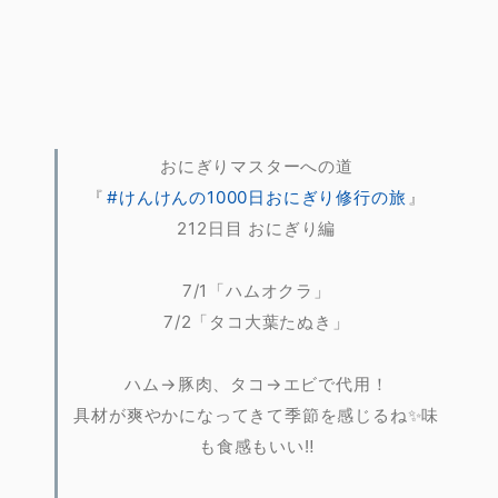
おにぎりマスターへの道
『
#けんけんの1000日おにぎり修行の旅
』
212日目 おにぎり編
7/1「ハムオクラ」
7/2「タコ大葉たぬき」
ハム→豚肉、タコ→エビで代用！
具材が爽やかになってきて季節を感じるね✨味
も食感もいい‼️