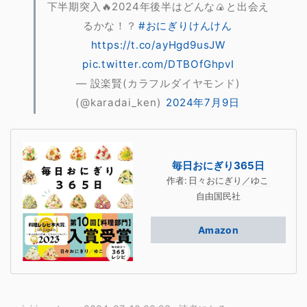
下半期突入🔥2024年後半はどんな🍙と出会え
るかな！？
#おにぎりけんけん
https://t.co/ayHgd9usJW
pic.twitter.com/DTBOfGhpvI
— 設楽賢(カラフルダイヤモンド)
(@karadai_ken)
2024年7月9日
毎日おにぎり365日
作者:
日々おにぎり／ゆこ
自由国民社
Amazon